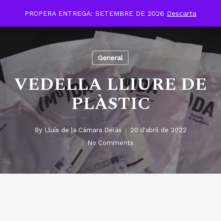
Menu
Skip
PROPERA ENTREGA: SETEMBRE DE 2026
Descarta
to
search
account
Close
main
Menu
content
General
VEDELLA LLIURE DE
PLÀSTIC
By
Lluís de la Cámara Delàs
20 d'abril de 2022
No Comments