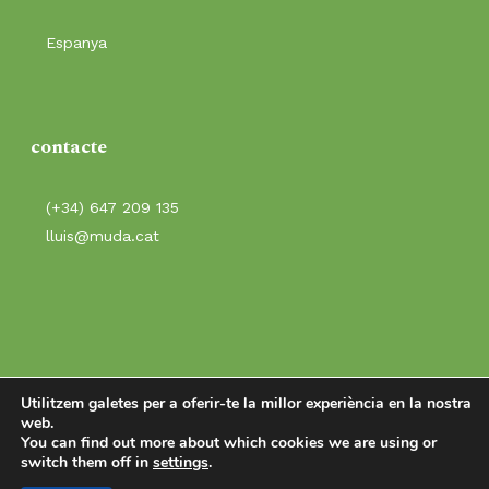
Espanya
contacte
(+34) 647 209 135
lluis@muda.cat
Utilitzem galetes per a oferir-te la millor experiència en la nostra
web.
You can find out more about which cookies we are using or
switch them off in
settings
.
© 2026 (Mu)DA.